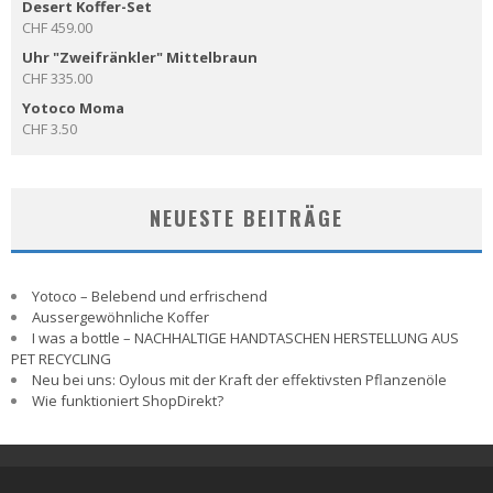
Desert Koffer-Set
CHF
459.00
Uhr "Zweifränkler" Mittelbraun
CHF
335.00
Yotoco Moma
CHF
3.50
NEUESTE BEITRÄGE
Yotoco – Belebend und erfrischend
Aussergewöhnliche Koffer
I was a bottle – NACHHALTIGE HANDTASCHEN HERSTELLUNG AUS
PET RECYCLING
Neu bei uns: Oylous mit der Kraft der effektivsten Pflanzenöle
Wie funktioniert ShopDirekt?