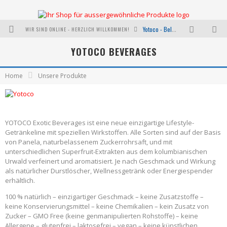
WIR SIND ONLINE - HERZLICH WILLKOMMEN!
Yotoco - Belebend und erfrischend
YOTOCO BEVERAGES
Aussergewöhnliche Koffer
I was a bottle - NACHHALTIGE HANDTASCHEN HERSTELLUNG AUS PET RECYCLING
Home
Unsere Produkte
Neu bei uns: Oylous mit der Kraft der effektivsten Pflanzenöle
Wie funktioniert ShopDirekt?
YOTOCO Exotic Beverages ist eine neue einzigartige Lifestyle-
Warum nicht mal etwas Verrücktes wagen?
Getränkeline mit speziellen Wirkstoffen. Alle Sorten sind auf der Basis
von Panela, naturbelassenem Zuckerrohrsaft, und mit
unterschiedlichen Superfruit-Extrakten aus dem kolumbianischen
Urwald verfeinert und aromatisiert. Je nach Geschmack und Wirkung
als natürlicher Durstlöscher, Wellnessgetränk oder Energiespender
erhältlich.
100 % natürlich – einzigartiger Geschmack – keine Zusatzstoffe –
keine Konservierungsmittel – keine Chemikalien – kein Zusatz von
Zucker – GMO Free (keine genmanipulierten Rohstoffe) – keine
Allergene – glutenfrei – laktosefrei – vegan – keine künstlichen