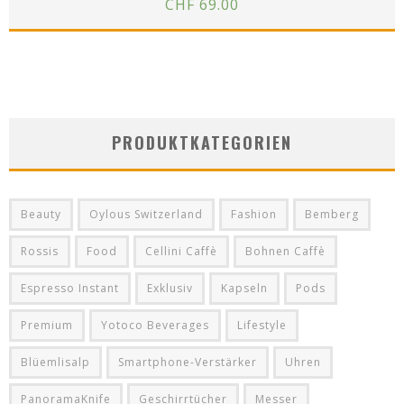
CHF
69.00
PRODUKTKATEGORIEN
Beauty
Oylous Switzerland
Fashion
Bemberg
Rossis
Food
Cellini Caffè
Bohnen Caffè
Espresso Instant
Exklusiv
Kapseln
Pods
Premium
Yotoco Beverages
Lifestyle
Blüemlisalp
Smartphone-Verstärker
Uhren
PanoramaKnife
Geschirrtücher
Messer