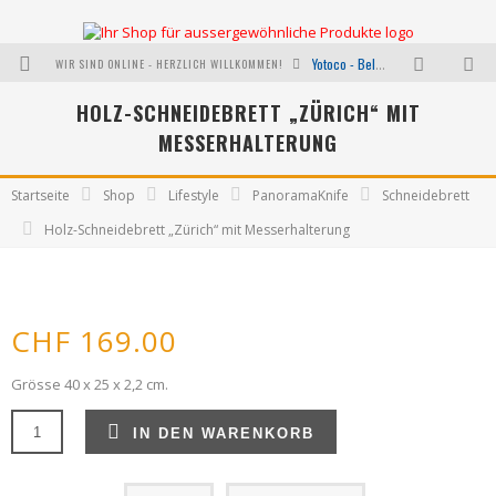
WIR SIND ONLINE - HERZLICH WILLKOMMEN!
Yotoco - Belebend und erfrischend
HOLZ-SCHNEIDEBRETT „ZÜRICH“ MIT
Aussergewöhnliche Koffer
MESSERHALTERUNG
I was a bottle - NACHHALTIGE HANDTASCHEN HERSTELLUNG AUS PET RECYCLING
Neu bei uns: Oylous mit der Kraft der effektivsten Pflanzenöle
Startseite
Shop
Lifestyle
PanoramaKnife
Schneidebrett
Holz-Schneidebrett „Zürich“ mit Messerhalterung
Wie funktioniert ShopDirekt?
Zu Wunschliste hinzufügen
Warum nicht mal etwas Verrücktes wagen?
CHF
169.00
Grösse 40 x 25 x 2,2 cm.
Holz-
IN DEN WARENKORB
Schneidebrett
"Zürich"
mit