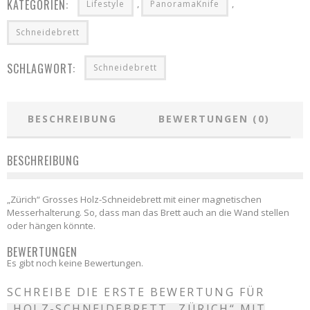
KATEGORIEN:
,
,
Messerhalterung
Lifestyle
PanoramaKnife
Menge
Schneidebrett
SCHLAGWORT:
Schneidebrett
BESCHREIBUNG
BEWERTUNGEN (0)
BESCHREIBUNG
„Zürich“ Grosses Holz-Schneidebrett mit einer magnetischen
Messerhalterung. So, dass man das Brett auch an die Wand stellen
oder hängen könnte.
BEWERTUNGEN
Es gibt noch keine Bewertungen.
SCHREIBE DIE ERSTE BEWERTUNG FÜR
„HOLZ-SCHNEIDEBRETT „ZÜRICH“ MIT