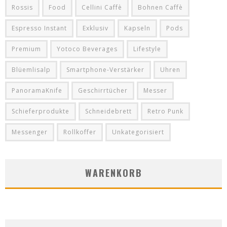
Rossis
Food
Cellini Caffè
Bohnen Caffè
Espresso Instant
Exklusiv
Kapseln
Pods
Premium
Yotoco Beverages
Lifestyle
Blüemlisalp
Smartphone-Verstärker
Uhren
PanoramaKnife
Geschirrtücher
Messer
Schieferprodukte
Schneidebrett
Retro Punk
Messenger
Rollkoffer
Unkategorisiert
WARENKORB