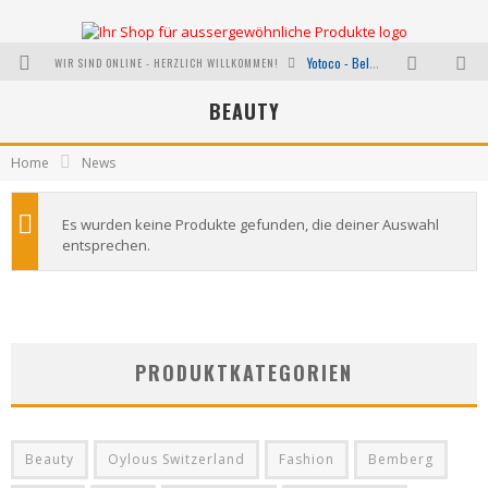
WIR SIND ONLINE - HERZLICH WILLKOMMEN!
Yotoco - Belebend und erfrischend
BEAUTY
Aussergewöhnliche Koffer
I was a bottle - NACHHALTIGE HANDTASCHEN HERSTELLUNG AUS PET RECYCLING
Home
News
Neu bei uns: Oylous mit der Kraft der effektivsten Pflanzenöle
Es wurden keine Produkte gefunden, die deiner Auswahl
Wie funktioniert ShopDirekt?
entsprechen.
Warum nicht mal etwas Verrücktes wagen?
PRODUKTKATEGORIEN
Beauty
Oylous Switzerland
Fashion
Bemberg