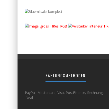
ZAHLUNGSMETHODEN
PayPal, Mastercard, Visa, PostFinance, Rechnung,
iDeal