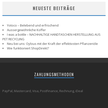
NEUESTE BEITRÄGE
Yotoco – Belebend und erfrischend
Aussergewöhnliche Koffer
I was a bottle – NACHHALTIGE HANDTASCHEN HERSTELLUNG AUS
PET RECYCLING
Neu bei uns: Oylous mit der Kraft der effektivsten Pflanzenöle
Wie funktioniert ShopDirekt?
ZAHLUNGSMETHODEN
PayPal, Mastercard, Visa, PostFinance, Rechnung, iDeal