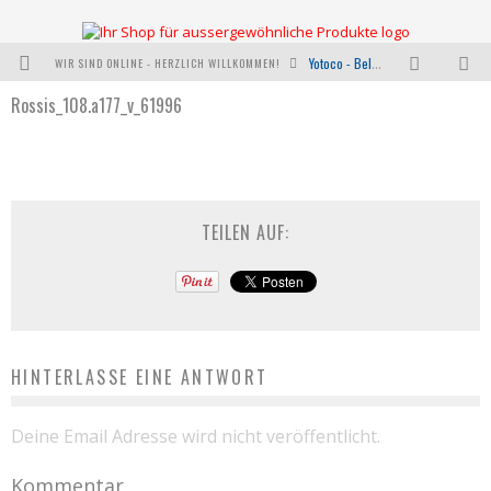
WIR SIND ONLINE - HERZLICH WILLKOMMEN!
Yotoco - Belebend und erfrischend
Rossis_108.a177_v_61996
Aussergewöhnliche Koffer
I was a bottle - NACHHALTIGE HANDTASCHEN HERSTELLUNG AUS PET RECYCLING
Neu bei uns: Oylous mit der Kraft der effektivsten Pflanzenöle
TEILEN AUF:
Wie funktioniert ShopDirekt?
Warum nicht mal etwas Verrücktes wagen?
HINTERLASSE EINE ANTWORT
Deine Email Adresse wird nicht veröffentlicht.
Kommentar